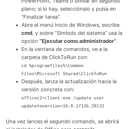
PowerPoint, Teams o similar en segundo
plano; si lo hay, selecciónalo y pulsa en
“Finalizar tarea”.
Abre el menú Inicio de Windows, escribe
cmd
, y sobre “Símbolo del sistema” usa la
opción
“Ejecutar como administrador”
.
En la ventana de comandos, ve a la
carpeta de ClickToRun con:
cd %programfiles%\Common
Files\Microsoft Shared\ClickToRun
Después, lanza la actualización hacia la
versión concreta con:
officec2rclient.exe /update user
updatetoversion=16.0.17126.20132
Una vez lances el segundo comando, se abrirá