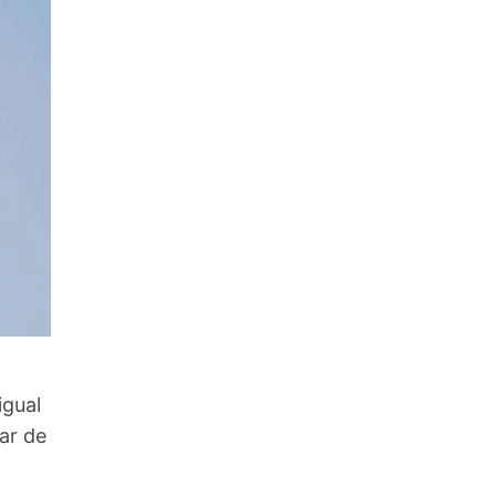
igual
rar de