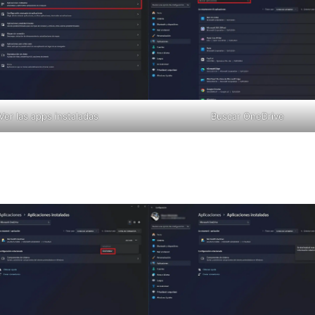
Ver las apps instaladas
Buscar OneDrive