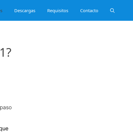
es
Descargas
Requisitos
Contacto
1?
 paso
 que