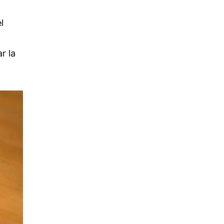
l
r la