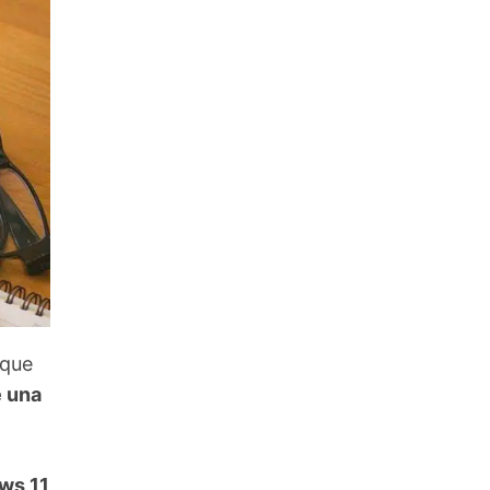
que
e una
ws 11