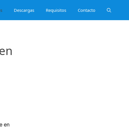
es
Descargas
Requisitos
Contacto
 en
te en