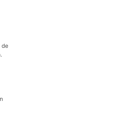
 de
.
En