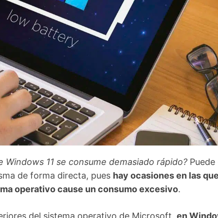
laste Windows 11 se consume demasiado rápido?
Puede 
isma de forma directa, pues
hay ocasiones en las qu
stema operativo cause un consumo excesivo
.
teriores del sistema operativo de Microsoft,
en Windo